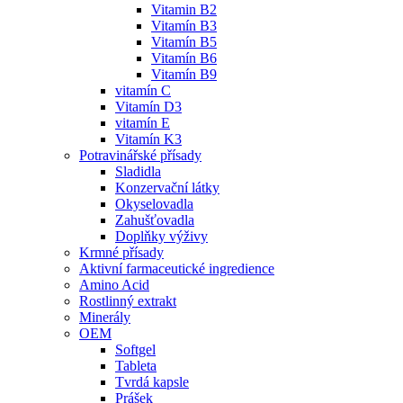
Vitamin B2
Vitamín B3
Vitamín B5
Vitamín B6
Vitamín B9
vitamín C
Vitamín D3
vitamín E
Vitamín K3
Potravinářské přísady
Sladidla
Konzervační látky
Okyselovadla
Zahušťovadla
Doplňky výživy
Krmné přísady
Aktivní farmaceutické ingredience
Amino Acid
Rostlinný extrakt
Minerály
OEM
Softgel
Tableta
Tvrdá kapsle
Prášek