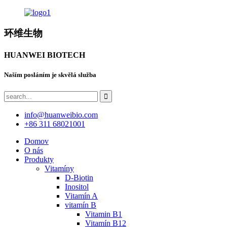
环维生物
HUANWEI BIOTECH
Naším posláním je skvělá služba
info@huanweibio.com
+86 311 68021001
Domov
O nás
Produkty
Vitamíny
D-Biotin
Inositol
Vitamín A
vitamín B
Vitamin B1
Vitamín B12