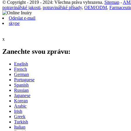
© Copyright - 2019 - 2024: Všechna práva vyhrazena.
Sitemap
-
AMP
potravinářské jakosti
,
potravinářské přísady
,
OEM/ODM
,
Farmaceuti
Odeslat e-mail
skype
x
Zanechte svou zprávu:
English
French
German
Portuguese
Spanish
Russian
Japanese
Korean
Arabic
Irish
Greek
Turkish
Italian