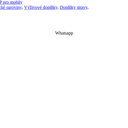
 pro mobily
cké suroviny
,
Výživové doplňky
,
Doplňky stravy
,
Whatsapp