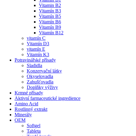
Vitamin B2
Vitamín B3
Vitamín B5
Vitamín B6
Vitamín B9
Vitamín B12
vitamín C
Vitamín D3
vitamín E
Vitamín K3
Potravinářské přísady
Sladidla
Konzervační látky
Okyselovadla
Zahušťovadla
Doplňky výživy
Krmné přísady
Aktivní farmaceutické ingredience
Amino Acid
Rostlinný extrakt
Minerály
OEM
Softgel
Tableta