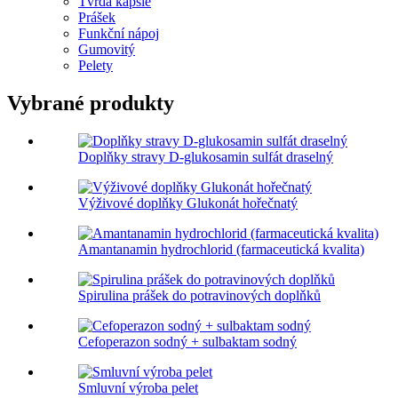
Tvrdá kapsle
Prášek
Funkční nápoj
Gumovitý
Pelety
Vybrané produkty
Doplňky stravy D-glukosamin sulfát draselný
Výživové doplňky Glukonát hořečnatý
Amantanamin hydrochlorid (farmaceutická kvalita)
Spirulina prášek do potravinových doplňků
Cefoperazon sodný + sulbaktam sodný
Smluvní výroba pelet