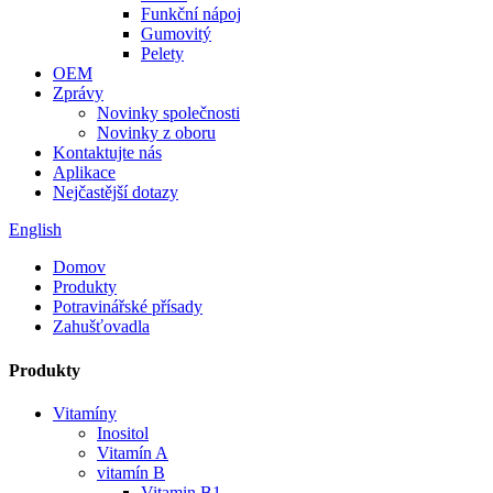
Funkční nápoj
Gumovitý
Pelety
OEM
Zprávy
Novinky společnosti
Novinky z oboru
Kontaktujte nás
Aplikace
Nejčastější dotazy
English
Domov
Produkty
Potravinářské přísady
Zahušťovadla
Produkty
Vitamíny
Inositol
Vitamín A
vitamín B
Vitamin B1