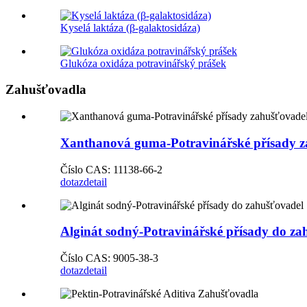
Kyselá laktáza (β-galaktosidáza)
Glukóza oxidáza potravinářský prášek
Zahušťovadla
Xanthanová guma-Potravinářské přísady z
Číslo CAS: 11138-66-2
dotaz
detail
Alginát sodný-Potravinářské přísady do za
Číslo CAS: 9005-38-3
dotaz
detail