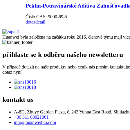
Pektin-Potravinářské Aditiva Zahušťovadl
Číslo CAS: 9000-69-5
dotaz
detail
Huanwei byla založena na začátku roku 2016, členové týmu mají více
přihlaste se k odběru našeho newsletteru
V případě dotazů na naše produkty nebo ceník nás prosím kontaktujt
dotaz nyní
kontakt
us
A-8D, Zhuye Garden Plaza, č. 243 Yuhua East Road, Shijiazhu
+86 311 68021001
info@huanweibio.com